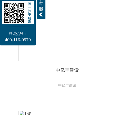
客
扫
一
服
扫
更
精
彩
咨询热线：
400-116-9979
中亿丰建设
中亿丰建设