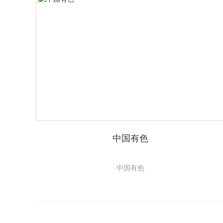
中国有色
中国有色