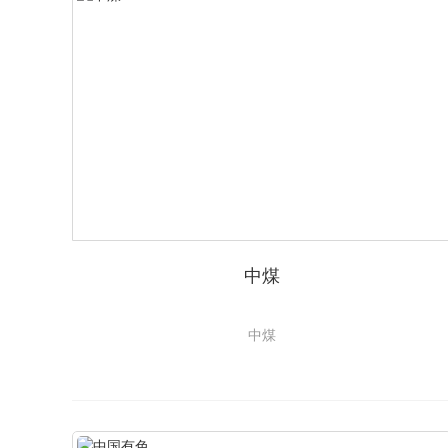
中煤
中煤