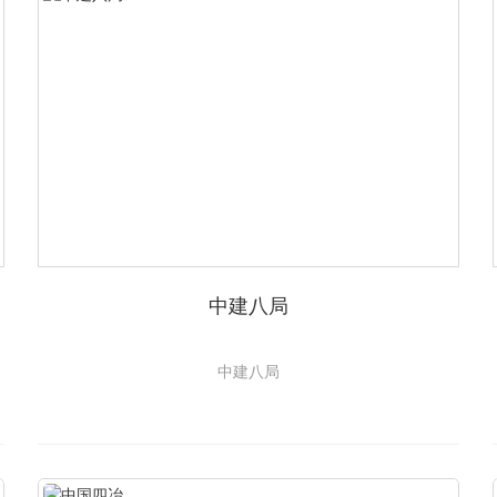
中建八局
中建八局