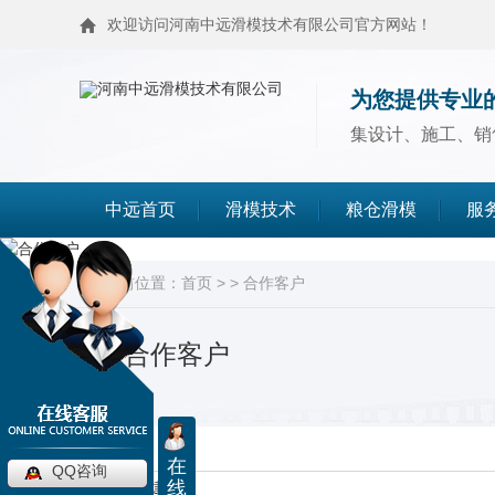
欢迎访问河南中远滑模技术有限公司官方网站！
为您提供专业
集设计、施工、销
中远首页
滑模技术
粮仓滑模
服
滑模技术
粮仓滑模
当前位置：
首页
> >
合作客户
麦仓滑模
浅圆仓滑模
合作客户
造粒塔滑模
烟囱滑模
在
高塔滑模
筒仓封顶
QQ咨询
线