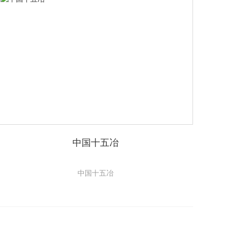
中国十五冶
中国十五冶