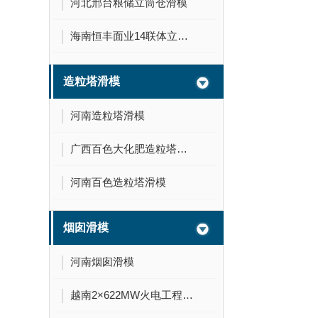
河北邢台粮储立筒仓滑模
海南恒丰面业14联体立筒仓滑模
造粒塔滑模
河南造粒塔滑模
广西百色大化肥造粒塔滑模
河南百色造粒塔滑模
烟囱滑模
河南烟囱滑模
越南2×622MW火电工程210米烟囱