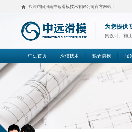
欢迎访问河南中远滑模技术有限公司官方网站！
为您提供
集设计、施
中远首页
滑模技术
粮仓滑模
服
滑模技术
粮仓滑模
麦仓滑模
浅圆仓滑模
造粒塔滑模
烟囱滑模
高塔滑模
筒仓封顶