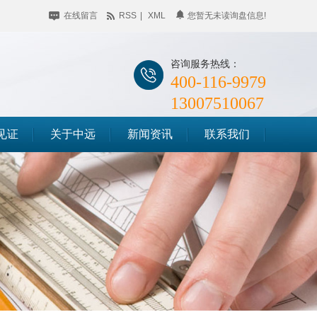
在线留言
RSS
|
XML
您暂无未读询盘信息!
咨询服务热线：
400-116-9979
13007510067
见证
关于中远
新闻资讯
联系我们
公司简介
企业动态
储料仓滑模
企业相册
行业聚焦
筒仓滑模
荣誉资质
知识百科
竖井滑模
时事聚焦
其他