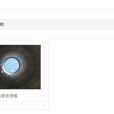
模
站竖井滑模