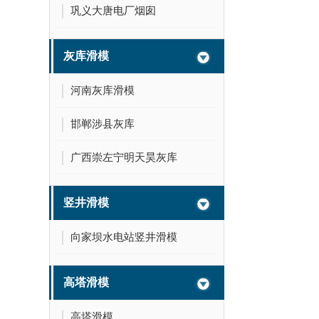
巩义大唐电厂烟囱
灰库滑模
河南灰库滑模
邯郸涉县灰库
广西崇左宁明天昊灰库
竖井滑模
向家坝水电站竖井滑模
高塔滑模
高塔滑模