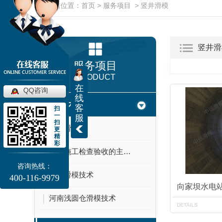
当前位置：
首页
>
服务项目
>
竖井滑模
竖井滑
服务项目
PRODUCT
在
QQ咨询
线
滑模技术
客
扫
一
服
扫
河南滑模
更
精
彩
滑模施工检查验收的主要内容
咨询热线：
河南滑模技术
400-116-9979
向家坝水电
河南浅圆仓滑模技术
DETAILS