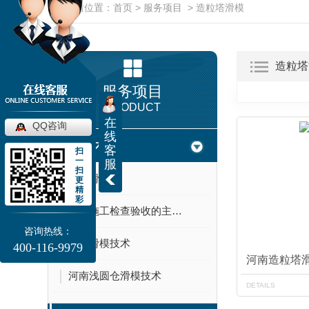
当前位置：
首页
>
服务项目
>
造粒塔滑模
造粒塔
服务项目
PRODUCT
在
QQ咨询
线
滑模技术
客
扫
一
服
扫
河南滑模
更
精
彩
滑模施工检查验收的主要内容
咨询热线：
河南滑模技术
400-116-9979
河南造粒塔
河南浅圆仓滑模技术
DETAILS