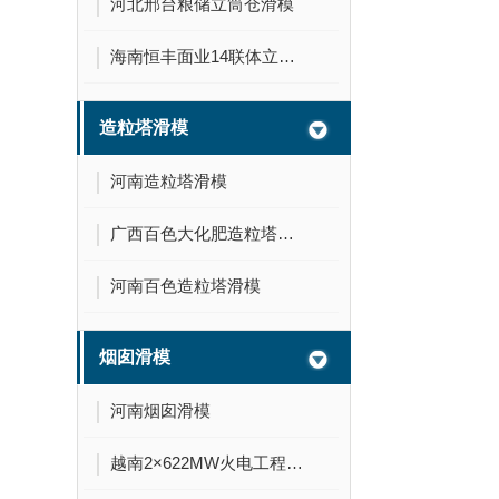
河北邢台粮储立筒仓滑模
海南恒丰面业14联体立筒仓滑模
造粒塔滑模
河南造粒塔滑模
广西百色大化肥造粒塔滑模
河南百色造粒塔滑模
烟囱滑模
河南烟囱滑模
越南2×622MW火电工程210米烟囱