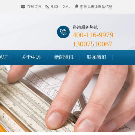
在线留言
RSS
|
XML
您暂无未读询盘信息!
咨询服务热线：
400-116-9979
13007510067
见证
关于中远
新闻资讯
联系我们
公司简介
企业动态
储料仓滑模
企业相册
行业聚焦
筒仓滑模
荣誉资质
知识百科
竖井滑模
时事聚焦
其他