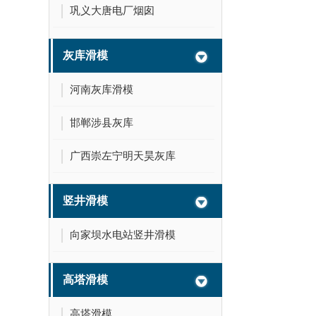
巩义大唐电厂烟囱
灰库滑模
河南灰库滑模
邯郸涉县灰库
广西崇左宁明天昊灰库
竖井滑模
向家坝水电站竖井滑模
高塔滑模
高塔滑模