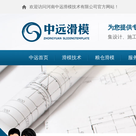
欢迎访问河南中远滑模技术有限公司官方网站！
为您提供
集设计、施
中远首页
滑模技术
粮仓滑模
服
滑模技术
粮仓滑模
麦仓滑模
浅圆仓滑模
造粒塔滑模
烟囱滑模
高塔滑模
筒仓封顶